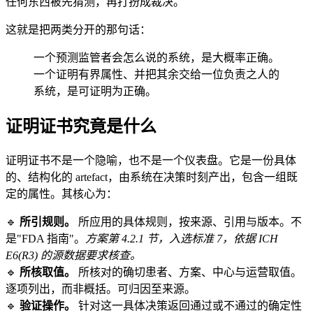
任何东西被先猜测，再打扮成裁决。
这就是把两类分开的那句话：
一个预测监管者会怎么说的系统，是大概率正确。
一个证明有界属性、并把其余交给一位负责之人的
系统，是可证明为正确。
证明证书究竟是什么
证明证书不是一个隐喻，也不是一个仪表盘。它是一份具体
的、结构化的 artefact，由系统在决策时刻产出，包含一组既
定的属性。其核心为：
🔹
所引规则。
所应用的具体规则，按来源、引用与版本。不
是"FDA 指南"。
方案第 4.2.1 节，入选标准 7，依据 ICH
E6(R3) 的源数据要求核查。
🔹
所核取值。
所核对的确切患者、方案、中心与运营取值。
逐项列出，而非概括。可归因至来源。
🔹
验证操作。
针对这一具体决策返回通过或不通过的确定性