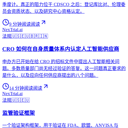
季度计。真正的阻力位于 CDSCO 之后：登记库比对、伦理委
员会资质状态、以及研究中心资格认定。
9 分钟阅读
阅读
NexTrial
.ai
法规
🇺🇸
🇪🇺
🇧🇷
🇮🇳
CRO 如何在自身质量体系内认定人工智能供应商
申办方已开始在给 CRO 的招标文件中提出人工智能相关问
题。多数质量部门尚无经过验证的答复。这一问题真正要求的
是什么，以及应向任何供应商提出的八个问题。
14 分钟阅读
阅读
NexTrial
.ai
法规
🇺🇸
🇪🇺
监管验证框架
一个验证架构框架，用于验证在 FDA、欧盟、ANVISA 与