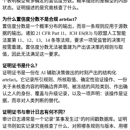
个表明模型有多确定的置信度分数。概率描述的是模型的内部
状态。证明描述的是究竟核查了什么。
为什么置信度分数不是合规 artefact？
置信度分数是一个概率分布的输出，而非一条规则应用于源数
据的输出。诸如 21 CFR Part 11、ICH E6(R3) 与欧盟人工智能
法案第 11、12、13、14 条等法规，要求一项受监管的决策可
按需重建。置信度分数无法被重建为产出该决策的规则与取
值，因此无法满足这一要求。
证明证书是什么？
证明证书是一份在 AI 辅助决策做出的时刻产出的结构化
artefact。它记录所引规则、所核取值、确定性验证操作、一份
关于未核查内容的明确边界声明、被冻结的风险类别、作出确
认之人的身份、覆盖与升级记录，以及一项声明：该操作是证
据，而非对人类判断的替代。
证明证书与审计日志有何不同？
审计日志通常是一个记录"某事发生过"的时间戳数据库。证明
证书则如实记录究竟核查了什么、对照哪条规则与版本、用哪