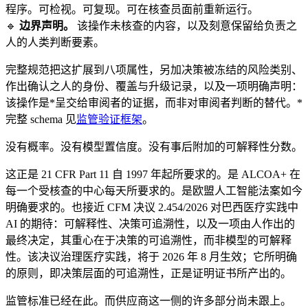
程序。可检视。可复现。可在核查员面前重新运行。
🔹
边界声明。
该操作未核查的内容，以及刻意保留给负责之
人的人类判断要素。
完整规范把这扩展到八项属性，另加决策被冻结的风险类别、
作出确认之人的身份、覆盖与升级记录，以及一项明确声明：
该操作是*呈交给审阅者的证据，而非对审阅者判断的替代。*
完整 schema 见
监管验证框架
。
没有概率。没有模型置信度。没有事后附加的可解释性分数。
这正是 21 CFR Part 11 自 1997 年起所要求的。是 ALCOA+ 在
每一个受核查的中心每天所要求的。是欧盟人工智能法案如今
明确要求的。也接近 CFM 决议 2.454/2026 对巴西医疗实践中
AI 的期待：可解释性、决策可追溯性，以及一项由人作出的
最终决定，其重心在于决策的可追溯性，而非模型的可解释
性。该决议治理医疗实践，将于 2026 年 8 月生效；它所明确
的原则，即决策层面的可追溯性，正是证明证书所产出的。
监管标准已经在此。而供应商这一侧的许多部分尚未跟上。