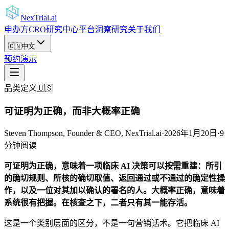
NexTrial
.ai
申办方
CRO
研究中心
平台
洞察
研究
关于我们
🇨🇳
中文
预约演示
品类定义
🇺🇸
可证明为正确，而非大概率正确
Steven Thompson, Founder & CEO, NexTrial.ai
·
2026年1月20日
·
9
分钟阅读
可证明为正确，意味着一项临床 AI 决策可以按需重建：所引
的确切规则、所核的确切取值、返回通过或不通过的确定性操
作，以及一位对其加以确认的署名的人。大概率正确，意味着
系统很有把握。在核查之下，二者只有其一能存活。
这是一个类别层面的区分，不是一句营销话术。它把临床 AI