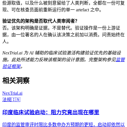
些源取值，以及什么被刻意留给了人类判断，全都在一份可复
现、可在核查员面前重新运行的单一 artefact 之中。
验证优先的架构是否取代人类审阅者？
否。该架构明确是证据，不是替代。验证操作是一份上游证
据，由一位署名的人在确认该决策之前加以消费。问责始终在
人。
NexTrial.ai 为 AI 辅助的临床试验激活构建验证优先的基础设
施。此处所述能力反映该框架的设计意图。完整架构参见
监管
验证框架
。
相关洞察
NexTrial
.ai
法规
🇮🇳
印度临床试验启动：阻力究竟出现在哪里
印度的监管审评时限比多数申办方预期的更短，启动却依然以