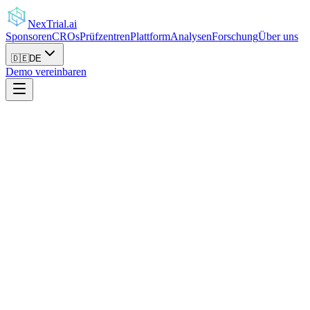
NexTrial
.ai
Sponsoren
CROs
Prüfzentren
Plattform
Analysen
Forschung
Über uns
🇩🇪
DE
Demo vereinbaren