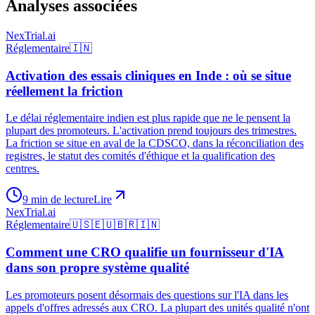
Analyses associées
NexTrial
.ai
Réglementaire
🇮🇳
Activation des essais cliniques en Inde : où se situe
réellement la friction
Le délai réglementaire indien est plus rapide que ne le pensent la
plupart des promoteurs. L'activation prend toujours des trimestres.
La friction se situe en aval de la CDSCO, dans la réconciliation des
registres, le statut des comités d'éthique et la qualification des
centres.
9 min de lecture
Lire
NexTrial
.ai
Réglementaire
🇺🇸
🇪🇺
🇧🇷
🇮🇳
Comment une CRO qualifie un fournisseur d'IA
dans son propre système qualité
Les promoteurs posent désormais des questions sur l'IA dans les
appels d'offres adressés aux CRO. La plupart des unités qualité n'ont