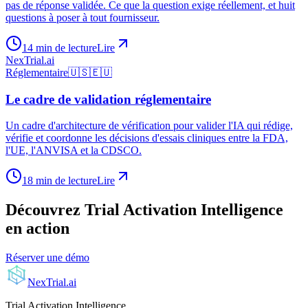
pas de réponse validée. Ce que la question exige réellement, et huit
questions à poser à tout fournisseur.
14 min de lecture
Lire
NexTrial
.ai
Réglementaire
🇺🇸
🇪🇺
Le cadre de validation réglementaire
Un cadre d'architecture de vérification pour valider l'IA qui rédige,
vérifie et coordonne les décisions d'essais cliniques entre la FDA,
l'UE, l'ANVISA et la CDSCO.
18 min de lecture
Lire
Découvrez Trial Activation Intelligence
en action
Réserver une démo
NexTrial
.ai
Trial Activation Intelligence