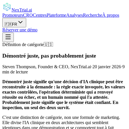
NexTrial
.ai
Promoteurs
CRO
Centres
Plateforme
Analyses
Recherche
À propos
🇫🇷
FR
Réserver une démo
Définition de catégorie
🇺🇸
Démontré juste, pas probablement juste
Steven Thompson, Founder & CEO, NexTrial.ai
·
20 janvier 2026
·
9
min de lecture
Démontré juste signifie qu'une décision d'IA clinique peut être
reconstruite à la demande : la règle exacte invoquée, les valeurs
exactes contrôlées, l'opération déterministe qui a renvoyé
réussite ou échec, et un humain nommé qui l'a attestée.
Probablement juste signifie que le système était confiant. En
inspection, un seul des deux survit.
C'est une distinction de catégorie, non une formule de marketing.
Elle divise l'IA clinique en deux architectures qui semblent
identiques dans une démonstration et se comportent tout à fait